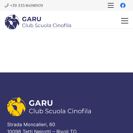
+39 335 8498909
Strada Moncalieri, 60
10098 Tetti Neirotti – Rivoli TO