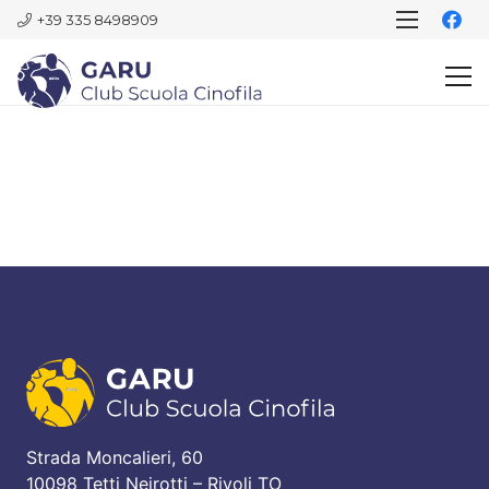
+39 335 8498909
Strada Moncalieri, 60
10098 Tetti Neirotti – Rivoli TO