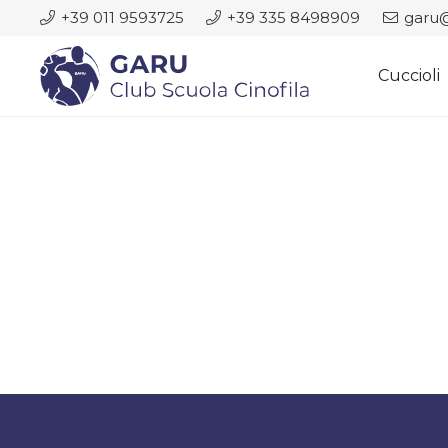
+39 011 9593725
+39 335 8498909
garu@
Cuccioli