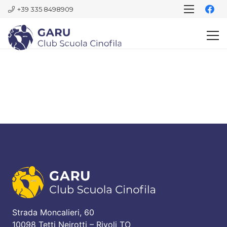
+39 335 8498909
Strada Moncalieri, 60
10098 Tetti Neirotti – Rivoli TO