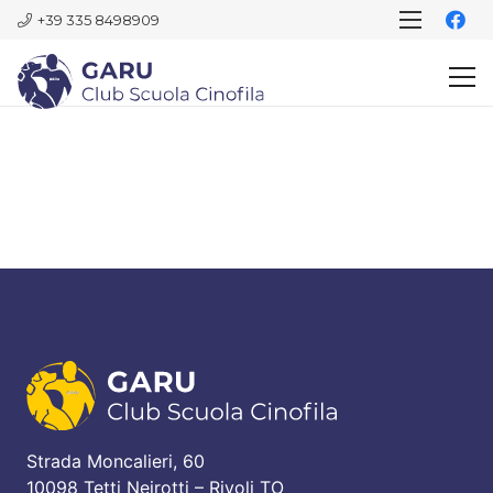
+39 335 8498909
Strada Moncalieri, 60
10098 Tetti Neirotti – Rivoli TO