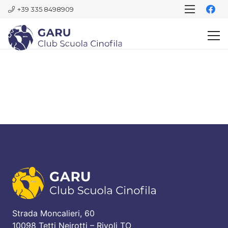
+39 335 8498909
Strada Moncalieri, 60
10098 Tetti Neirotti – Rivoli TO