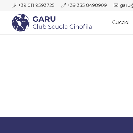
+39 011 9593725
+39 335 8498909
garu@
Cuccioli