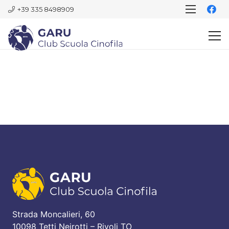
+39 335 8498909
Strada Moncalieri, 60
10098 Tetti Neirotti – Rivoli TO