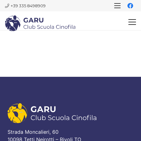
+39 335 8498909
Strada Moncalieri, 60
10098 Tetti Neirotti – Rivoli TO