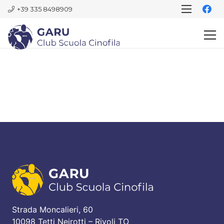
+39 335 8498909
Strada Moncalieri, 60
10098 Tetti Neirotti – Rivoli TO