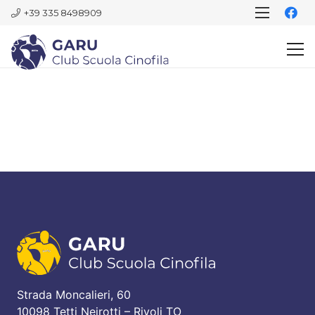
+39 335 8498909
Strada Moncalieri, 60
10098 Tetti Neirotti – Rivoli TO