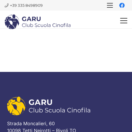
+39 335 8498909
Strada Moncalieri, 60
10098 Tetti Neirotti – Rivoli TO