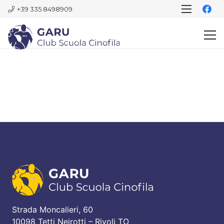
+39 335 8498909
Strada Moncalieri, 60
10098 Tetti Neirotti – Rivoli TO