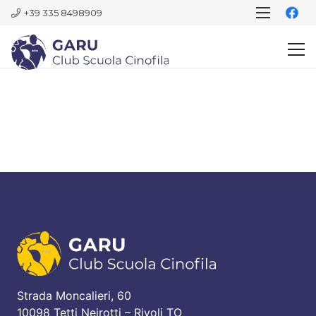
+39 335 8498909
Strada Moncalieri, 60
10098 Tetti Neirotti – Rivoli TO