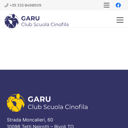
+39 335 8498909
Strada Moncalieri, 60
10098 Tetti Neirotti – Rivoli TO