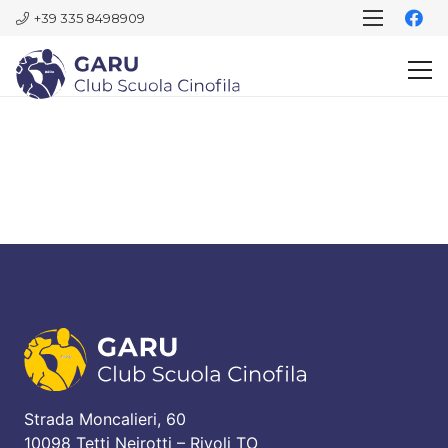
+39 335 8498909
Strada Moncalieri, 60
10098 Tetti Neirotti – Rivoli TO