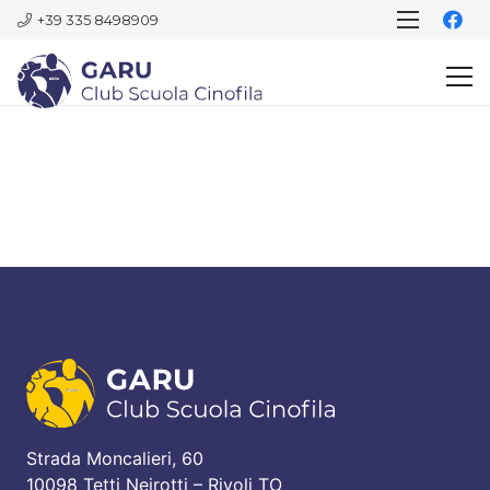
+39 335 8498909
Strada Moncalieri, 60
10098 Tetti Neirotti – Rivoli TO