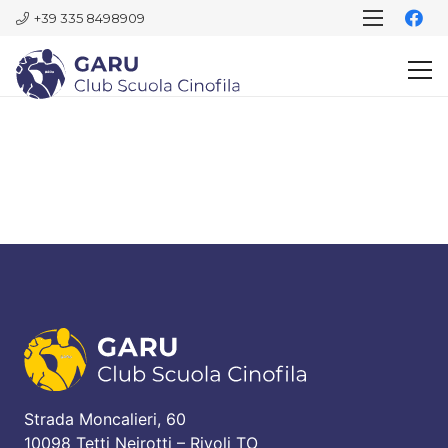
+39 335 8498909
Strada Moncalieri, 60
10098 Tetti Neirotti – Rivoli TO