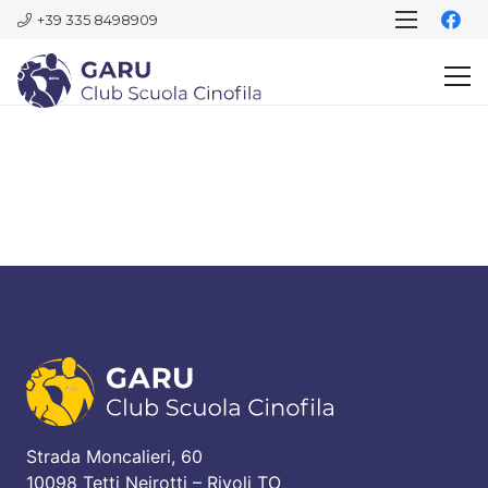
+39 335 8498909
Strada Moncalieri, 60
10098 Tetti Neirotti – Rivoli TO