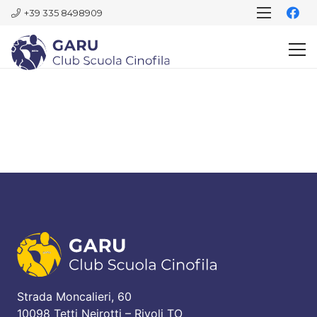
+39 335 8498909
Strada Moncalieri, 60
10098 Tetti Neirotti – Rivoli TO