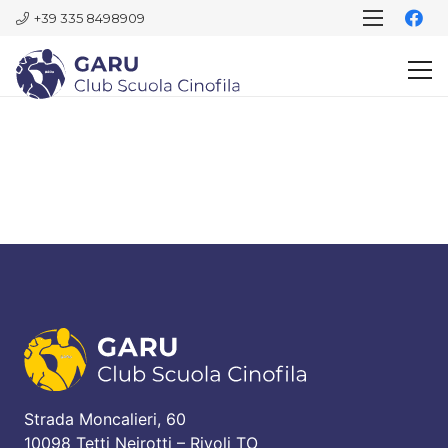
+39 335 8498909
Strada Moncalieri, 60
10098 Tetti Neirotti – Rivoli TO