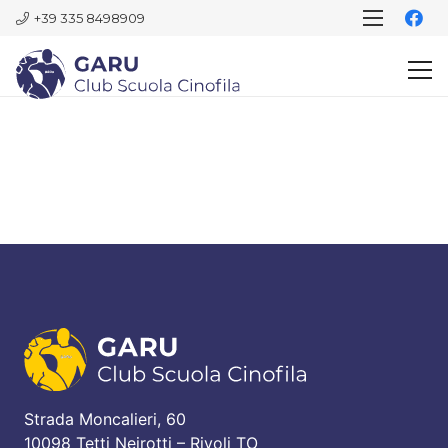
+39 335 8498909
Strada Moncalieri, 60
10098 Tetti Neirotti – Rivoli TO