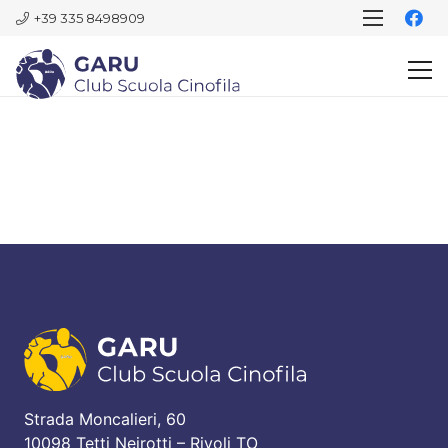
+39 335 8498909
Strada Moncalieri, 60
10098 Tetti Neirotti – Rivoli TO