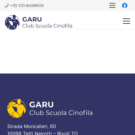
+39 335 8498909
Strada Moncalieri, 60
10098 Tetti Neirotti – Rivoli TO