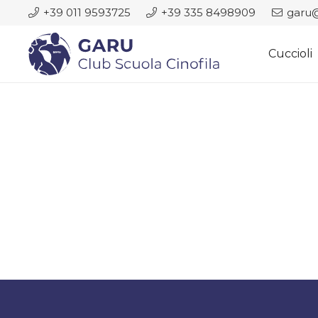
+39 011 9593725
+39 335 8498909
garu@
Cuccioli