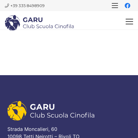
+39 335 8498909
Strada Moncalieri, 60
10098 Tetti Neirotti – Rivoli TO