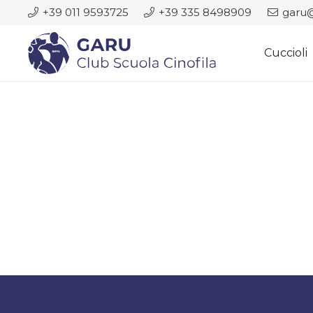
+39 011 9593725
+39 335 8498909
garu@
Cuccioli