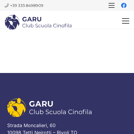
+39 335 8498909
Strada Moncalieri, 60
10098 Tetti Neirotti – Rivoli TO