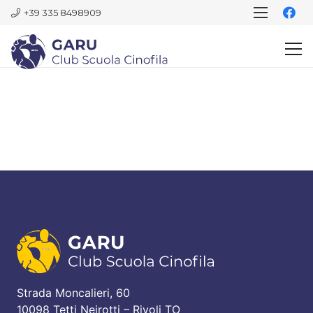
+39 335 8498909
Strada Moncalieri, 60
10098 Tetti Neirotti – Rivoli TO