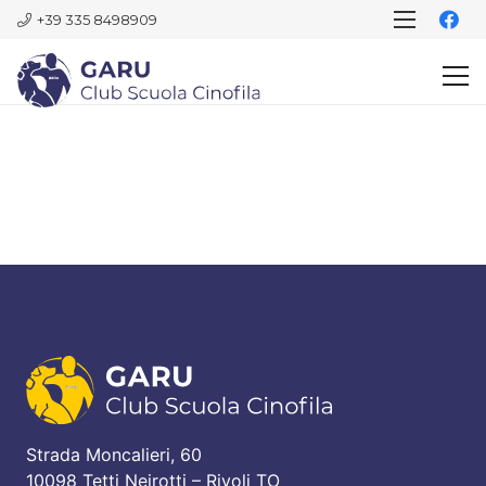
+39 335 8498909
Strada Moncalieri, 60
10098 Tetti Neirotti – Rivoli TO