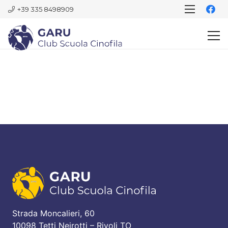
+39 335 8498909
Strada Moncalieri, 60
10098 Tetti Neirotti – Rivoli TO