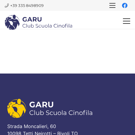
+39 335 8498909
Strada Moncalieri, 60
10098 Tetti Neirotti – Rivoli TO