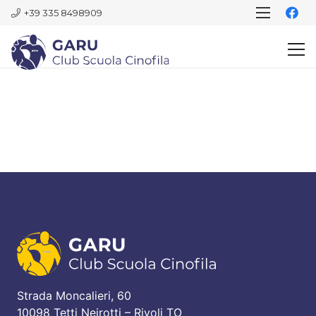
+39 335 8498909
Strada Moncalieri, 60
10098 Tetti Neirotti – Rivoli TO