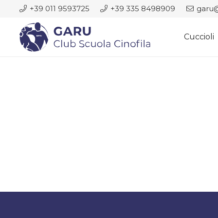
+39 011 9593725
+39 335 8498909
garu@
Cuccioli