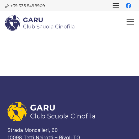
+39 335 8498909
Strada Moncalieri, 60
10098 Tetti Neirotti – Rivoli TO