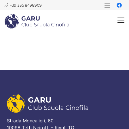
+39 335 8498909
Strada Moncalieri, 60
10098 Tetti Neirotti – Rivoli TO