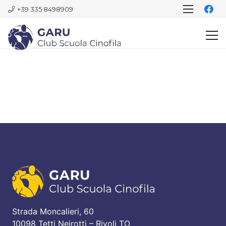
+39 335 8498909
Strada Moncalieri, 60
10098 Tetti Neirotti – Rivoli TO