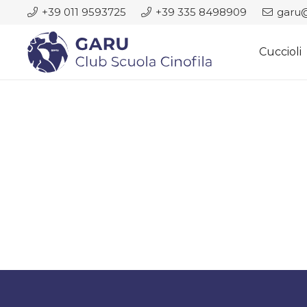
+39 011 9593725
+39 335 8498909
garu@
Cuccioli