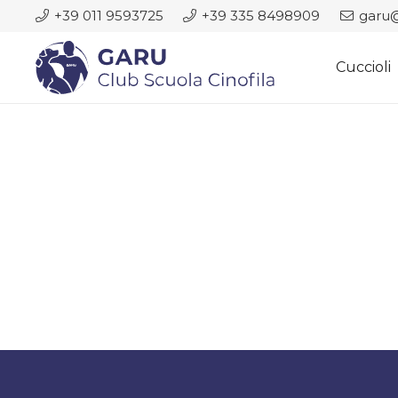
+39 011 9593725
+39 335 8498909
garu@
Cuccioli