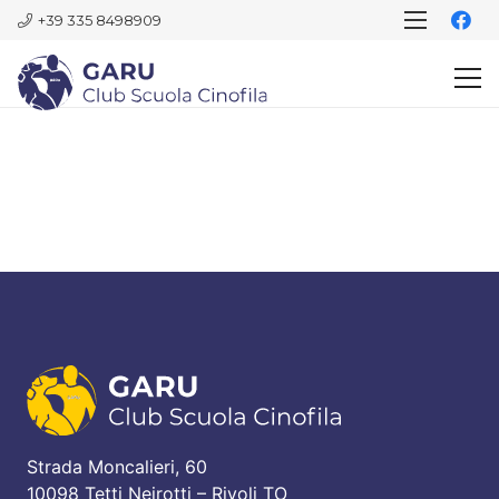
+39 335 8498909
Strada Moncalieri, 60
10098 Tetti Neirotti – Rivoli TO