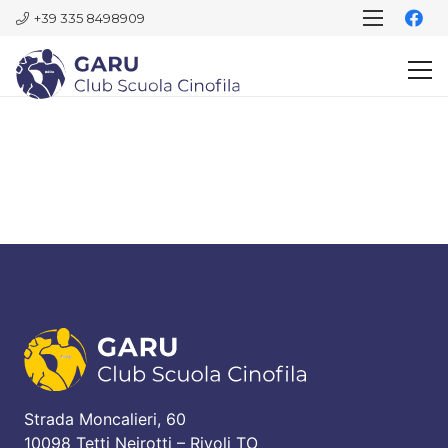
+39 335 8498909
Strada Moncalieri, 60
10098 Tetti Neirotti – Rivoli TO