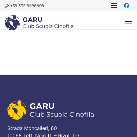
+39 335 8498909
Strada Moncalieri, 60
10098 Tetti Neirotti – Rivoli TO