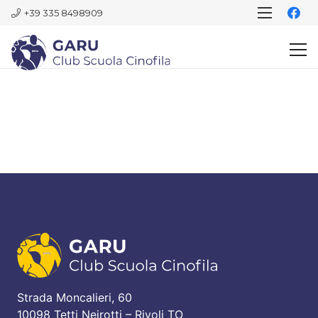
+39 335 8498909
Strada Moncalieri, 60
10098 Tetti Neirotti – Rivoli TO