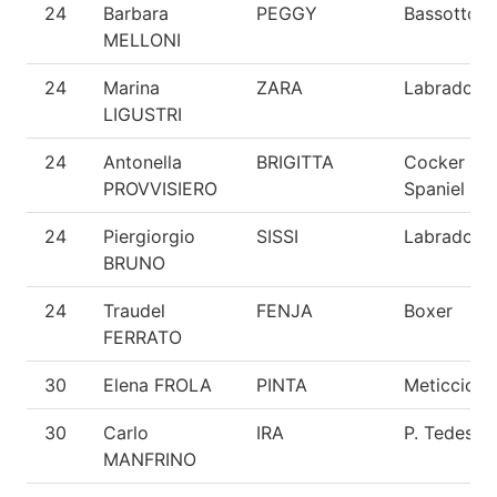
24
Barbara
PEGGY
Bassotto
MELLONI
24
Marina
ZARA
Labrador
LIGUSTRI
24
Antonella
BRIGITTA
Cocker
PROVVISIERO
Spaniel
24
Piergiorgio
SISSI
Labrador
BRUNO
24
Traudel
FENJA
Boxer
FERRATO
30
Elena FROLA
PINTA
Meticcio
30
Carlo
IRA
P. Tedesco
MANFRINO