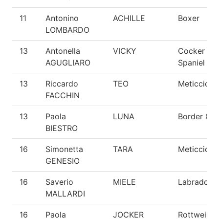
11
Antonino
ACHILLE
Boxer
LOMBARDO
13
Antonella
VICKY
Cocker
AGUGLIARO
Spaniel
13
Riccardo
TEO
Meticcio
FACCHIN
13
Paola
LUNA
Border Coll
BIESTRO
16
Simonetta
TARA
Meticcio
GENESIO
16
Saverio
MIELE
Labrador
MALLARDI
16
Paola
JOCKER
Rottweiler