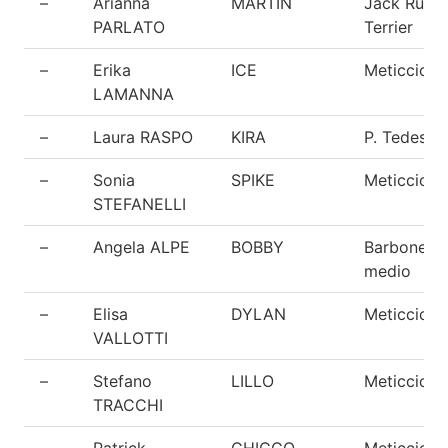
–
Arianna
MARTIN
Jack Russe
PARLATO
Terrier
–
Erika
ICE
Meticcio
LAMANNA
–
Laura RASPO
KIRA
P. Tedesco
–
Sonia
SPIKE
Meticcio
STEFANELLI
–
Angela ALPE
BOBBY
Barbone
medio
–
Elisa
DYLAN
Meticcio
VALLOTTI
–
Stefano
LILLO
Meticcio
TRACCHI
–
Patrick
CHICCO
Meticcio