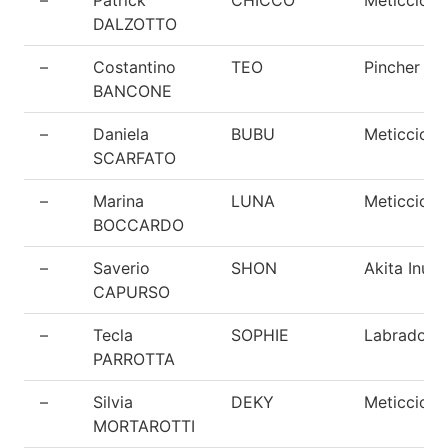
DALZOTTO
–
Costantino
TEO
Pincher
BANCONE
–
Daniela
BUBU
Meticcio
SCARFATO
–
Marina
LUNA
Meticcio
BOCCARDO
–
Saverio
SHON
Akita Inu
CAPURSO
–
Tecla
SOPHIE
Labrador
PARROTTA
–
Silvia
DEKY
Meticcio
MORTAROTTI