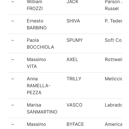
–
William
JACK
Parson Ja
FROZZI
Russel
–
Ernesto
SHIVA
P. Tedesco
BARBINO
–
Paola
SPUMY
Soft Coat
BOCCHIOLA
–
Massimo
AXEL
Rottweiler
VITA
–
Anna
TRILLY
Meticcio
RAMELLA-
PEZZA
–
Marisa
VASCO
Labrador
SANMARTINO
–
Massimo
BYFACE
American