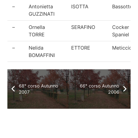
–
Antonietta
ISOTTA
Bassotto
GUZZINATI
–
Ornella
SERAFINO
Cocker
TORRE
Spaniel
–
Nelida
ETTORE
Meticcio
BOMAFFINI
68° corso Autunno
66° corso Autunno
2007
2006