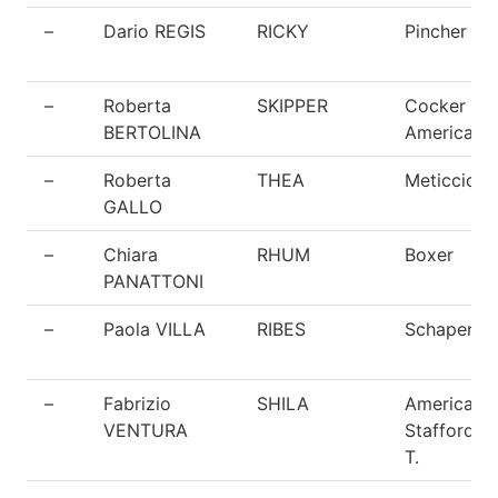
–
Dario REGIS
RICKY
Pincher
–
Roberta
SKIPPER
Cocker
BERTOLINA
Americano
–
Roberta
THEA
Meticcio
GALLO
–
Chiara
RHUM
Boxer
PANATTONI
–
Paola VILLA
RIBES
Schapendo
–
Fabrizio
SHILA
American
VENTURA
Staffordshi
T.