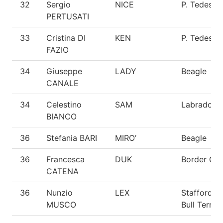
32
Sergio
NICE
P. Tedesco
PERTUSATI
33
Cristina DI
KEN
P. Tedesco
FAZIO
34
Giuseppe
LADY
Beagle
CANALE
34
Celestino
SAM
Labrador
BIANCO
36
Stefania BARI
MIRO’
Beagle
36
Francesca
DUK
Border Coll
CATENA
36
Nunzio
LEX
Staffordshi
MUSCO
Bull Terrier