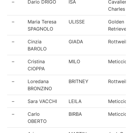
–
Dario DRIGO
ISA
Cavalier K
Charles
–
Maria Teresa
ULISSE
Golden
SPAGNOLO
Retriever
–
Cinzia
GIADA
Rottweiler
BAROLO
–
Cristina
MILO
Meticcio
CIOPPA
–
Loredana
BRITNEY
Rottweiler
BRONZINO
–
Sara VACCHI
LEILA
Meticcio
–
Carlo
BIRBA
Meticcio
OBERTO