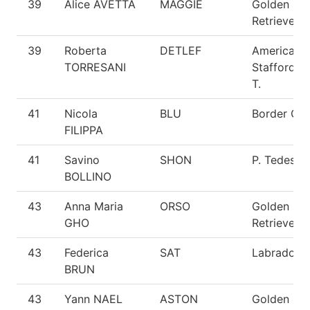
39
Alice AVETTA
MAGGIE
Golden
Retriever
39
Roberta
DETLEF
American
TORRESANI
Staffordshi
T.
41
Nicola
BLU
Border Coll
FILIPPA
41
Savino
SHON
P. Tedesco
BOLLINO
43
Anna Maria
ORSO
Golden
GHO
Retriever
43
Federica
SAT
Labrador
BRUN
43
Yann NAEL
ASTON
Golden