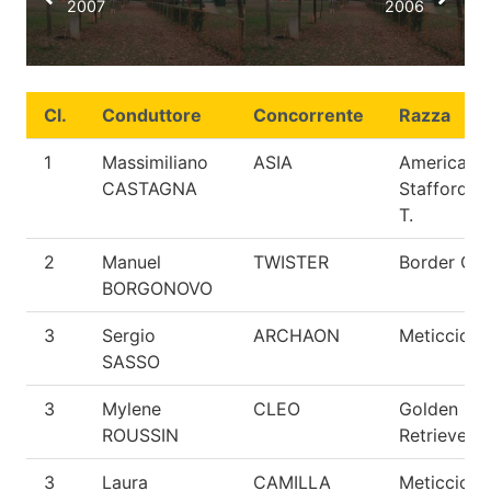
2007
2006
Cl.
Conduttore
Concorrente
Razza
1
Massimiliano
ASIA
American
CASTAGNA
Staffordshi
T.
2
Manuel
TWISTER
Border Coll
BORGONOVO
3
Sergio
ARCHAON
Meticcio
SASSO
3
Mylene
CLEO
Golden
ROUSSIN
Retriever
3
Laura
CAMILLA
Meticcio