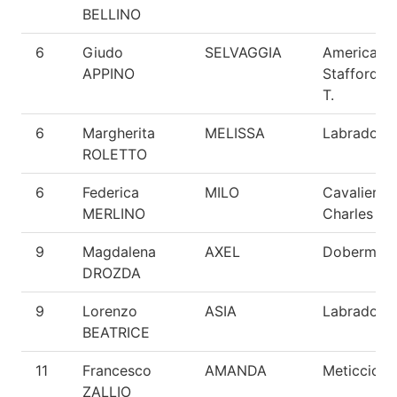
BELLINO
6
Giudo
SELVAGGIA
American
APPINO
Staffordshi
T.
6
Margherita
MELISSA
Labrador
ROLETTO
6
Federica
MILO
Cavalier K
MERLINO
Charles
9
Magdalena
AXEL
Doberman
DROZDA
9
Lorenzo
ASIA
Labrador
BEATRICE
11
Francesco
AMANDA
Meticcio
ZALLIO