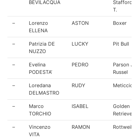
BEVILACQUA
Staffordshi
T.
–
Lorenzo
ASTON
Boxer
ELLENA
–
Patrizia DE
LUCKY
Pit Bull
NUZZO
–
Evelina
PEDRO
Parson Ja
PODESTA’
Russel
–
Loredana
RUDY
Meticcio
DELMASTRO
–
Marco
ISABEL
Golden
TORCHIO
Retriever
–
Vincenzo
RAMON
Rottweiler
VITA