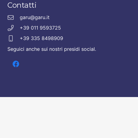
Contatti
garu@garu.it
+39 011 9593725
+39 335 8498909
Seguici anche sui nostri presidi social.
© 2020 GARU
Si ringrazia per le splendide foto
Andrea Vallarino – AVPhotolife
Chi siamo
Contatti