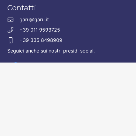
Contatti
garu@garu.it
+39 011 9593725
+39 335 8498909
Seguici anche sui nostri presidi social.
© 2020 GARU
Si ringrazia per le splendide foto
Andrea Vallarino – AVPhotolife