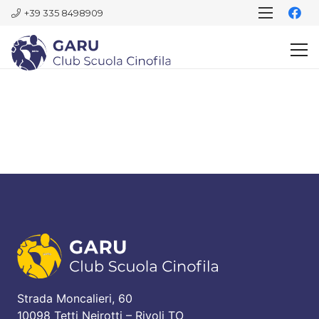
+39 335 8498909
Strada Moncalieri, 60
10098 Tetti Neirotti – Rivoli TO