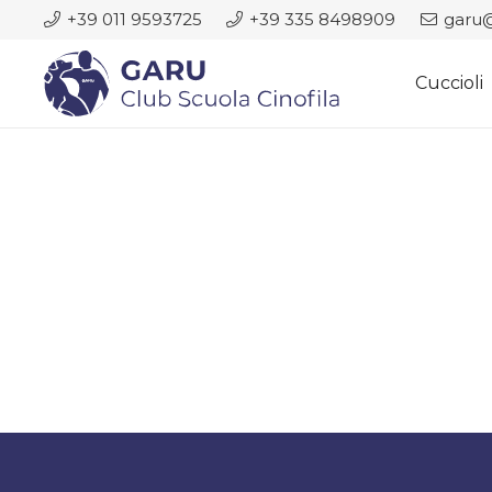
+39 011 9593725
+39 335 8498909
garu@
Cuccioli