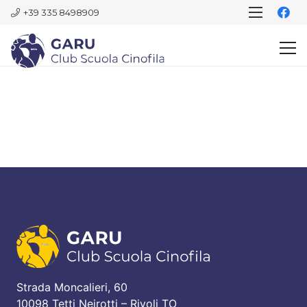
+39 335 8498909
Strada Moncalieri, 60
10098 Tetti Neirotti – Rivoli TO