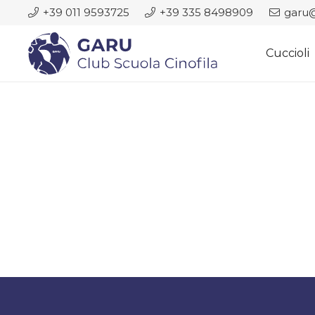
+39 011 9593725
+39 335 8498909
garu@
Cuccioli